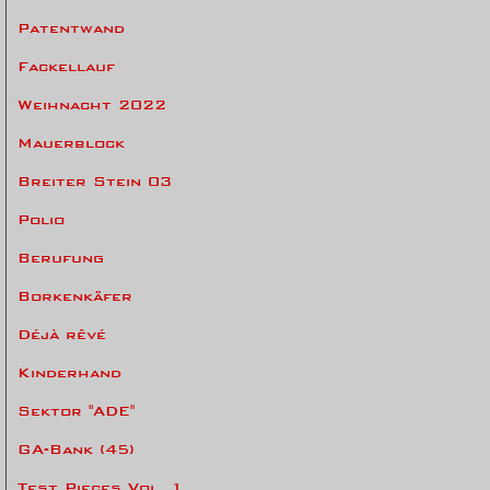
Patentwand
Fackellauf
Weihnacht 2022
Mauerblock
Breiter Stein 03
Polio
Berufung
Borkenkäfer
Déjà rêvé
Kinderhand
Sektor "ADE"
GA-Bank (45)
Test Pieces Vol. 1