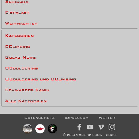
Schischa
Eispalast
Weihnachten
Kategorien
CClimbing
Gulag News
OBouldering
OBouldering und CClimbing
Schwarzer Kamin
Alle Kategorien
Datenschutz
Impressum
Wetter
© gulag-online 2005 - 2023