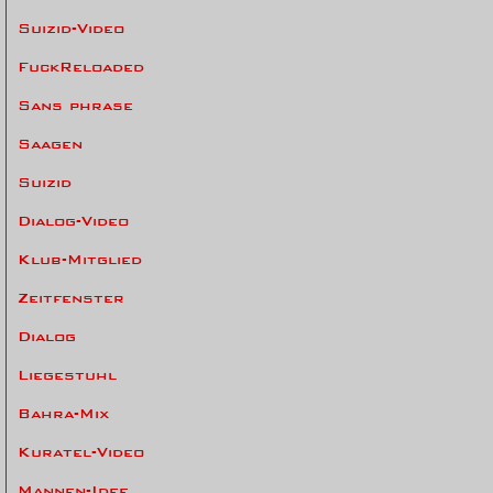
Suizid-Video
FuckReloaded
Sans phrase
Saagen
Suizid
Dialog-Video
Klub-Mitglied
Zeitfenster
Dialog
Liegestuhl
Bahra-Mix
Kuratel-Video
Mannen-Idee