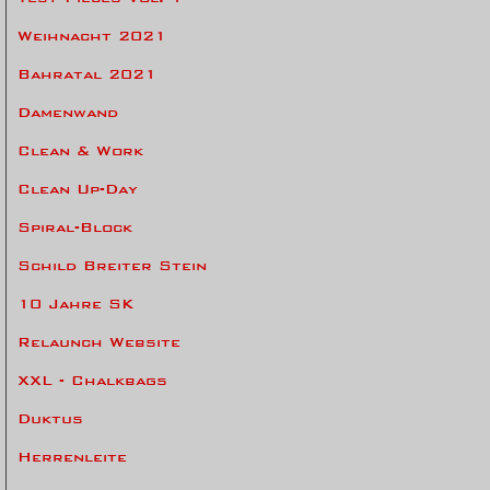
Weihnacht 2021
Bahratal 2021
Damenwand
Clean & Work
Clean Up-Day
Spiral-Block
Schild Breiter Stein
10 Jahre SK
Relaunch Website
XXL - Chalkbags
Duktus
Herrenleite