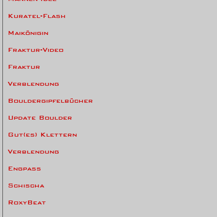
Kuratel-Flash
Maikönigin
Fraktur-Video
Fraktur
Verblendung
Bouldergipfelbücher
Update Boulder
Gut(es) Klettern
Verblendung
Engpass
Schischa
RoxyBeat