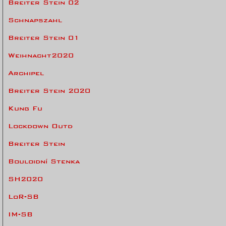
Breiter Stein 02
Schnapszahl
Breiter Stein 01
Weihnacht2020
Archipel
Breiter Stein 2020
Kung Fu
Lockdown Outd
Breiter Stein
Bouloidní Stenka
SH2020
LoR-SB
IM-SB