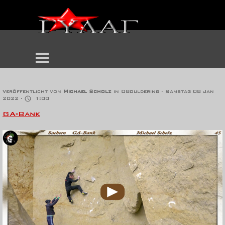
GA-Bank (45)
Veröffentlicht von
Michael Scholz
in
OBouldering
· Samstag 08 Jan
2022 ·
1:00
GA-Bank