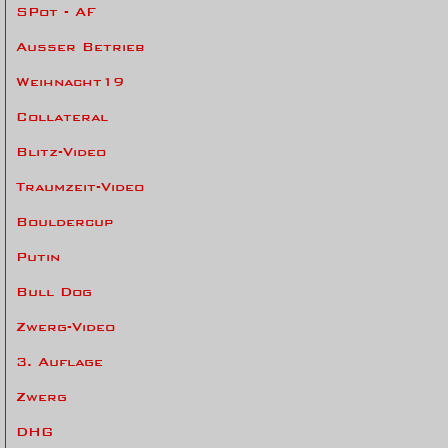
SPot - AF
Ausser Betrieb
Weihnacht19
Collateral
Blitz-Video
Traumzeit-Video
Bouldercup
Putin
Bull Dog
Zwerg-Video
3. Auflage
Zwerg
DHG