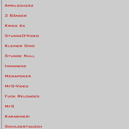
Aprilscherz
3 Bänder
Krieg 6x
Stunde0-Video
Kleiner Dino
Stunde Null
Immanenz
Megapower
MfS-Video
Fuck Reloaded
MfS
Karabineri
Schildertausch