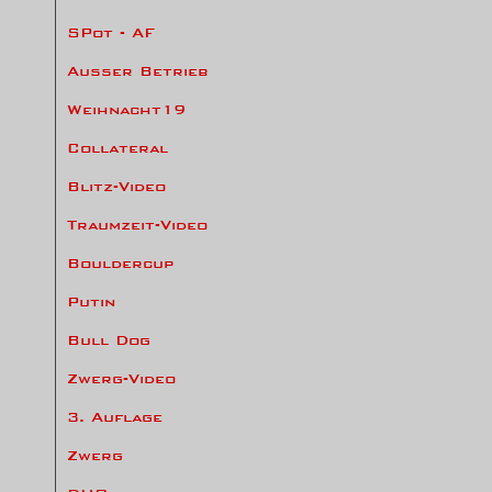
SPot - AF
Ausser Betrieb
Weihnacht19
Collateral
Blitz-Video
Traumzeit-Video
Bouldercup
Putin
Bull Dog
Zwerg-Video
3. Auflage
Zwerg