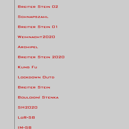
Breiter Stein 02
Schnapszahl
Breiter Stein 01
Weihnacht2020
Archipel
Breiter Stein 2020
Kung Fu
Lockdown Outd
Breiter Stein
Bouloidní Stenka
SH2020
LoR-SB
IM-SB