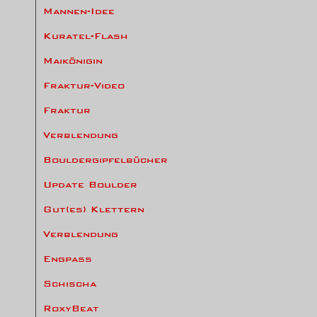
Mannen-Idee
Kuratel-Flash
Maikönigin
Fraktur-Video
Fraktur
Verblendung
Bouldergipfelbücher
Update Boulder
Gut(es) Klettern
Verblendung
Engpass
Schischa
RoxyBeat