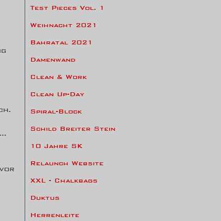
Test Pieces Vol. 1
Weihnacht 2021
Bahratal 2021
ng
Damenwand
Clean & Work
Clean Up-Day
ch.
Spiral-Block
Schild Breiter Stein
..
10 Jahre SK
Relaunch Website
 vor
XXL - Chalkbags
Duktus
Herrenleite