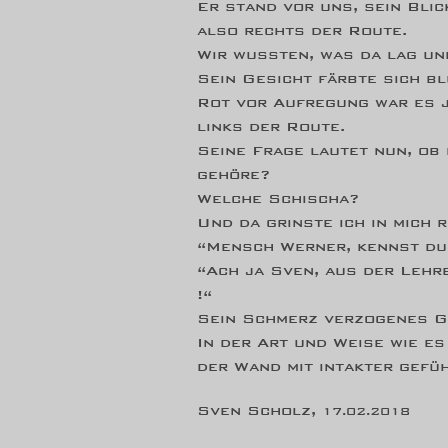
Er stand vor uns, sein Blic
also rechts der Route.
Wir wussten, was da lag und
Sein Gesicht färbte sich bl
Rot vor Aufregung war es j
links der Route.
Seine Frage lautet nun, ob 
gehöre?
Welche Schischa?
Und da grinste ich in mich 
“Mensch Werner, kennst du
“Ach ja Sven, aus der Lehre
!“
Sein Schmerz verzogenes Ge
In der Art und Weise wie es
der Wand mit intakter gefüh
Sven Scholz,
17.02.2018