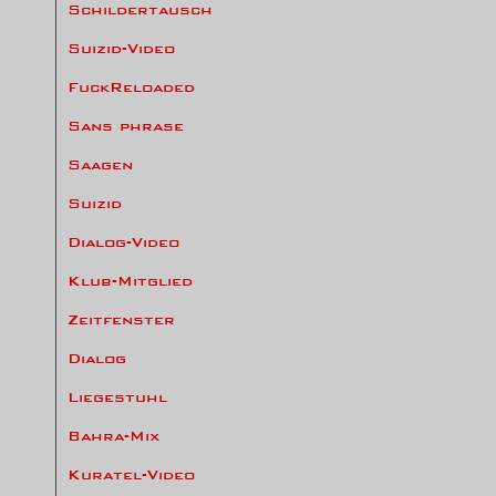
Schildertausch
Suizid-Video
FuckReloaded
Sans phrase
Saagen
Suizid
Dialog-Video
Klub-Mitglied
Zeitfenster
Dialog
Liegestuhl
Bahra-Mix
Kuratel-Video