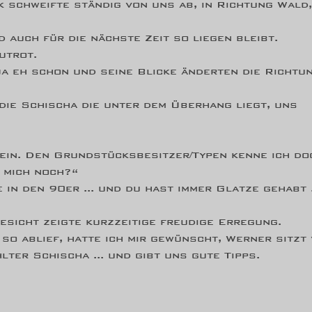
k schweifte ständig von uns ab, in Richtung Wald,
 auch für die nächste Zeit so liegen bleibt.
utrot.
a eh schon und seine Blicke änderten die Richtu
die Schischa die unter dem Überhang liegt, uns
rein. Den Grundstücksbesitzer/Typen kenne ich do
 mich noch?“
 in den 90er ... und du hast immer Glatze gehabt .
sicht zeigte kurzzeitige freudige Erregung.
 so ablief, hatte ich mir gewünscht, Werner sitzt
lter Schischa ... und gibt uns gute Tipps.