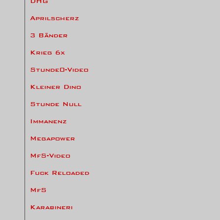
DHG
Aprilscherz
3 Bänder
Krieg 6x
Stunde0-Video
Kleiner Dino
Stunde Null
Immanenz
Megapower
MfS-Video
Fuck Reloaded
MfS
Karabineri