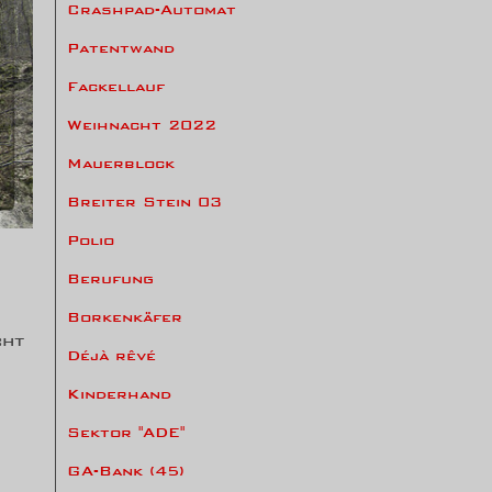
Crashpad-Automat
Patentwand
Fackellauf
Weihnacht 2022
Mauerblock
Breiter Stein 03
Polio
Berufung
Borkenkäfer
cht
Déjà rêvé
Kinderhand
Sektor "ADE"
GA-Bank (45)