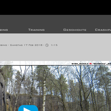
bing
Training
Geschichte
Crashpa
mbing
· Samstag 17 Feb 2018 ·
1:15