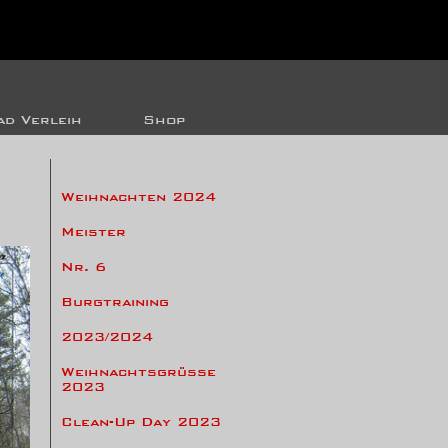
d Verleih
Shop
Weihnachten 2024
Meister
Nr. 6
Burgtraining
2023/2024
Weihnachtsgrüsse
2023
Clean-Up Day 2023