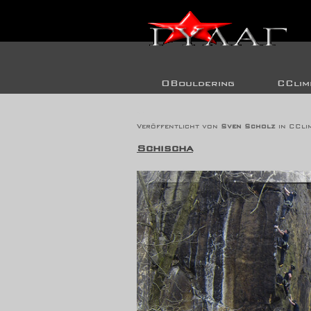
OBouldering
CClim
Schischa
Veröffentlicht von
Sven Scholz
in
CCli
Schischa