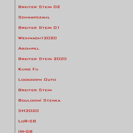
Breiter Stein 02
Schnapszahl
Breiter Stein 01
Weihnacht2020
Archipel
Breiter Stein 2020
Kung Fu
Lockdown Outd
Breiter Stein
Bouloidní Stenka
SH2020
LoR-SB
IM-SB