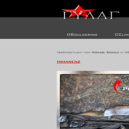
OBouldering
CClim
Immanenz
Veröffentlicht von
Michael Scholz
in
OB
Immanenz