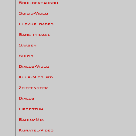
Schildertausch
Suizid-Video
FuckReloaded
Sans phrase
Saagen
Suizid
Dialog-Video
Klub-Mitglied
Zeitfenster
Dialog
Liegestuhl
Bahra-Mix
Kuratel-Video