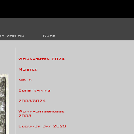
d Verleih
Shop
Weihnachten 2024
Meister
Nr. 6
Burgtraining
2023/2024
Weihnachtsgrüsse
2023
Clean-Up Day 2023