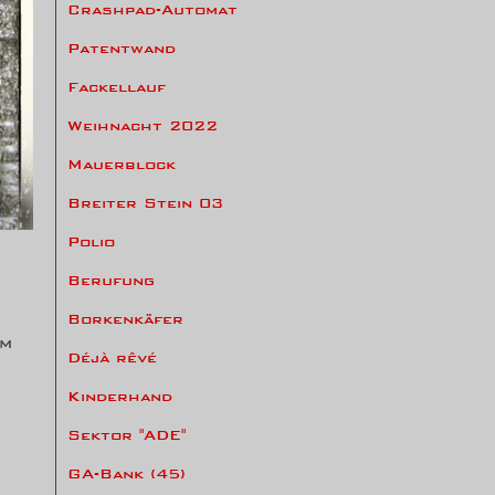
Crashpad-Automat
Patentwand
Fackellauf
Weihnacht 2022
Mauerblock
Breiter Stein 03
Polio
Berufung
Borkenkäfer
em
Déjà rêvé
Kinderhand
Sektor "ADE"
GA-Bank (45)