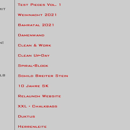
Test Pieces Vol. 1
mit
Weihnacht 2021
Bahratal 2021
Damenwand
n!
Clean & Work
Clean Up-Day
Spiral-Block
lb
Schild Breiter Stein
10 Jahre SK
Relaunch Website
XXL - Chalkbags
Duktus
Herrenleite