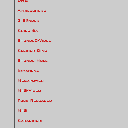
DHG
Aprilscherz
3 Bänder
Krieg 6x
Stunde0-Video
Kleiner Dino
Stunde Null
Immanenz
Megapower
MfS-Video
Fuck Reloaded
MfS
Karabineri