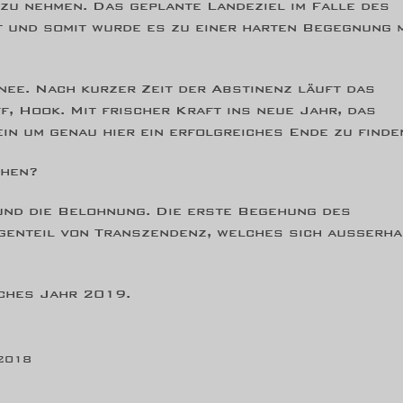
 zu nehmen. Das geplante Landeziel im Falle des
t und somit wurde es zu einer harten Begegnung 
nee. Nach kurzer Zeit der Abstinenz läuft das
f, Hook. Mit frischer Kraft ins neue Jahr, das
ein um genau hier ein erfolgreiches Ende zu finde
ehen?
und die Belohnung. Die erste Begehung des
genteil von Transzendenz, welches sich außerha
iches Jahr 2019.
.2018