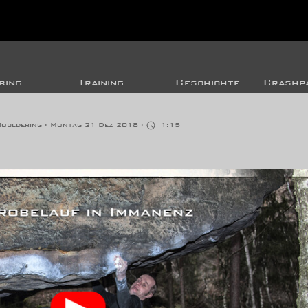
bing
Training
Geschichte
Crashpa
ouldering
· Montag 31 Dez 2018 ·
1:15