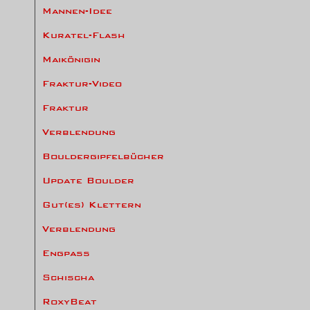
Mannen-Idee
Kuratel-Flash
Maikönigin
Fraktur-Video
Fraktur
Verblendung
Bouldergipfelbücher
Update Boulder
Gut(es) Klettern
Verblendung
Engpass
Schischa
RoxyBeat