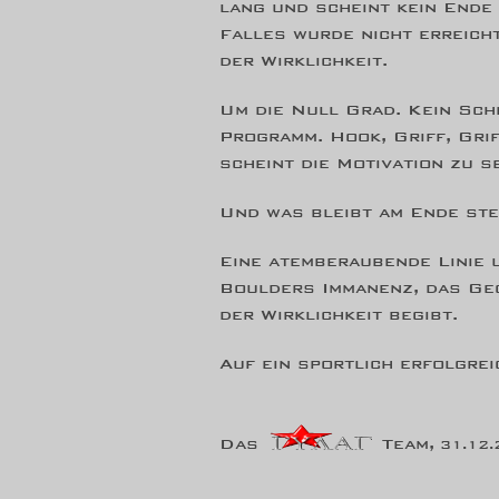
lang und scheint kein Ende
Falles wurde nicht erreich
der Wirklichkeit.
Um die Null Grad. Kein Sch
Programm. Hook, Griff, Grif
scheint die Motivation zu s
Und was bleibt am Ende st
Eine atemberaubende Linie 
Boulders Immanenz, das Ge
der Wirklichkeit begibt.
Auf ein sportlich erfolgre
Das
Team,
31
.12