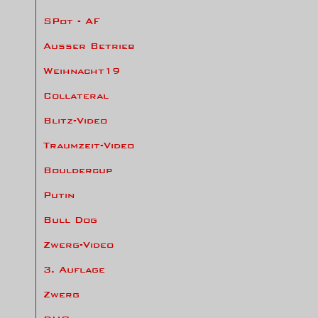
SPot - AF
Ausser Betrieb
Weihnacht19
Collateral
Blitz-Video
Traumzeit-Video
Bouldercup
Putin
Bull Dog
Zwerg-Video
3. Auflage
Zwerg