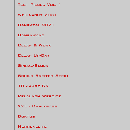
Test Pieces Vol. 1
Weihnacht 2021
Bahratal 2021
Damenwand
Clean & Work
Clean Up-Day
Spiral-Block
Schild Breiter Stein
10 Jahre SK
Relaunch Website
XXL - Chalkbags
Duktus
Herrenleite