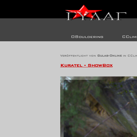
OBouldering
CClim
Kuratel-Flash
Veröffentlicht von
Gulag-Online
in
CCli
Kuratel - ShowBox