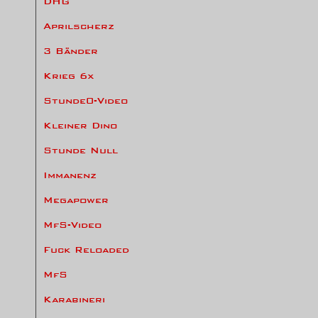
DHG
Aprilscherz
3 Bänder
Krieg 6x
Stunde0-Video
Kleiner Dino
Stunde Null
Immanenz
Megapower
MfS-Video
Fuck Reloaded
MfS
Karabineri