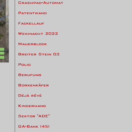
Crashpad-Automat
Patentwand
Fackellauf
Weihnacht 2022
Mauerblock
Breiter Stein 03
Polio
Berufung
Borkenkäfer
Déjà rêvé
Kinderhand
Sektor "ADE"
GA-Bank (45)