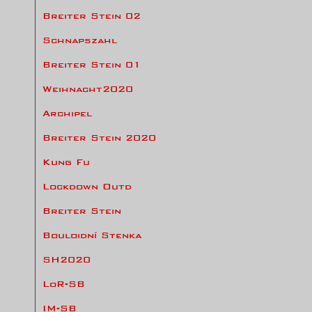
Breiter Stein 02
Schnapszahl
Breiter Stein 01
Weihnacht2020
Archipel
Breiter Stein 2020
Kung Fu
Lockdown Outd
Breiter Stein
Bouloidní Stenka
SH2020
LoR-SB
IM-SB