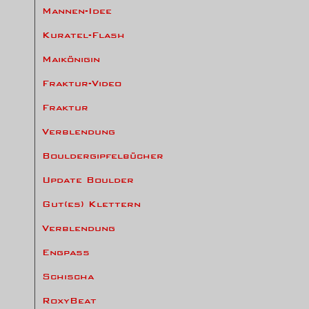
Mannen-Idee
Kuratel-Flash
Maikönigin
Fraktur-Video
Fraktur
Verblendung
Bouldergipfelbücher
Update Boulder
Gut(es) Klettern
Verblendung
Engpass
Schischa
RoxyBeat