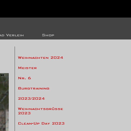
d Verleih
Shop
Weihnachten 2024
Meister
Nr. 6
Burgtraining
2023/2024
Weihnachtsgrüsse
2023
Clean-Up Day 2023