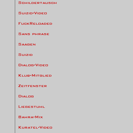
Schildertausch
Suizid-Video
FuckReloaded
Sans phrase
Saagen
Suizid
Dialog-Video
Klub-Mitglied
Zeitfenster
Dialog
Liegestuhl
Bahra-Mix
Kuratel-Video