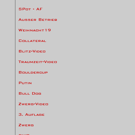
SPot - AF
Ausser Betrieb
Weihnacht19
Collateral
Blitz-Video
Traumzeit-Video
Bouldercup
Putin
Bull Dog
Zwerg-Video
3. Auflage
Zwerg