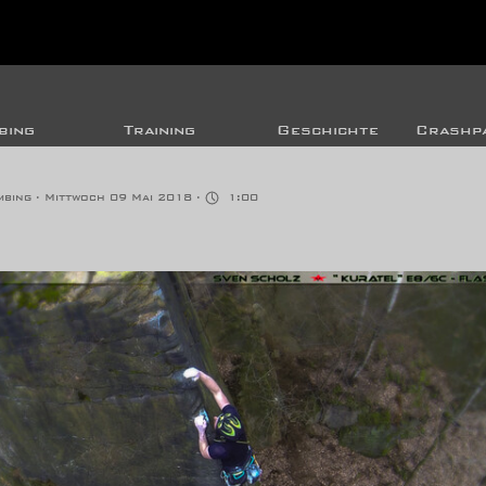
bing
Training
Geschichte
Crashpa
mbing
· Mittwoch 09 Mai 2018 ·
1:00